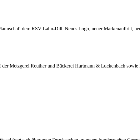
l Mannschaft dem RSV Lahn-Dill. Neues Logo, neuer Markenauftritt, ne
dorf der Metzgerei Reuther und Bäckerei Hartmann & Luckenbach sowie E
Weisel freut sich über neue Drucksachen im neuen bundesweiten Corpo