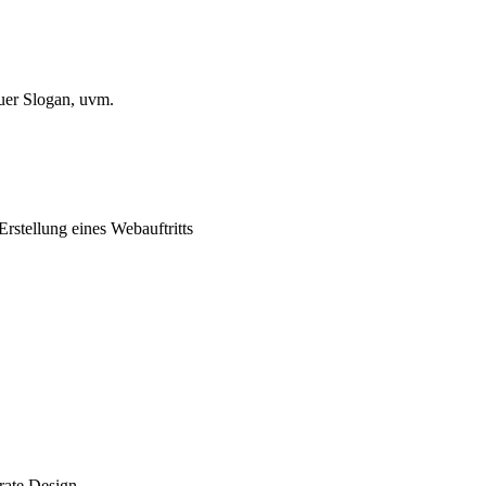
uer Slogan, uvm.
rstellung eines Webauftritts
rate Design