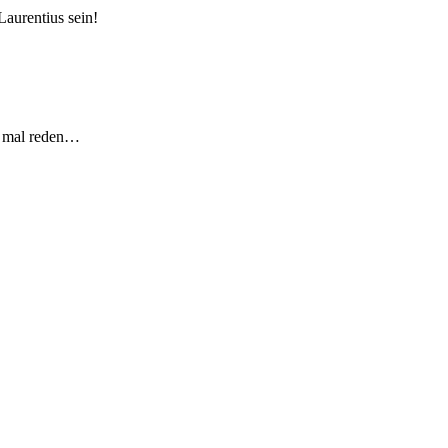
Laurentius sein!
t mal reden…